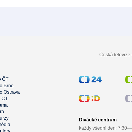
Česká televize n
o ČT
io Brno
o Ostrava
 ČT
ama
ra
urzy
Divácké centrum
média
každý všední den: 7:30—
utory