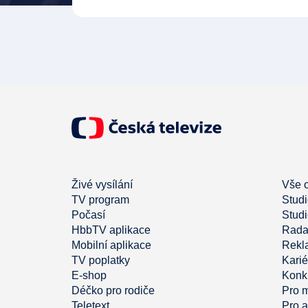
Živé vysílání
Vše 
TV program
Stud
Počasí
Studi
HbbTV aplikace
Rada
Mobilní aplikace
Rekl
TV poplatky
Karié
E-shop
Konk
Déčko pro rodiče
Pro 
Teletext
Pro a