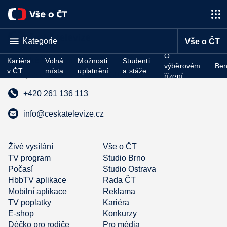
Kategorie
Vše o ČT
O
Divácké centrum
Kariéra
Volná
Možnosti
Studenti
výběrovém
Ben
v ČT
místa
uplatnění
a stáže
každý všední den: 7:30—17:30 hodin
řízení
+420 261 136 113
info@ceskatelevize.cz
Živé vysílání
Vše o ČT
TV program
Studio Brno
Počasí
Studio Ostrava
HbbTV aplikace
Rada ČT
Mobilní aplikace
Reklama
TV poplatky
Kariéra
E-shop
Konkurzy
Déčko pro rodiče
Pro média